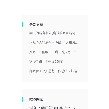
最新文章
尝试的名言名句_尝试的名言名句英语
正规个人租房合同协议_个人租房协议书合同免费下载
八月十五的歌：（唱一首八月十五的歌）
家乡习俗小学作文550字
邮政职工个人思想工作总结（邮储员工年度思想工作总结）
推荐阅读
过年了的日记300字_过年了