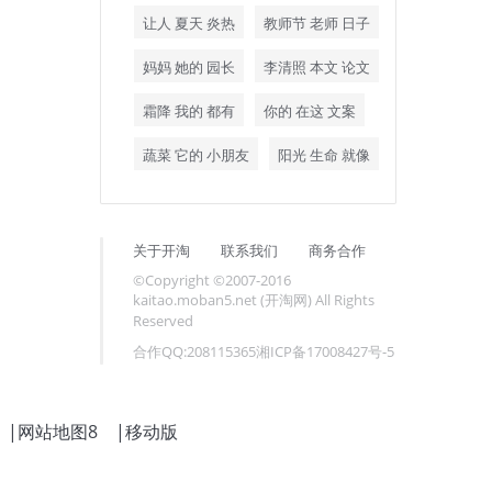
让人 夏天 炎热
教师节 老师 日子
妈妈 她的 园长
李清照 本文 论文
霜降 我的 都有
你的 在这 文案
蔬菜 它的 小朋友
阳光 生命 就像
关于开淘
联系我们
商务合作
©Copyright ©2007-2016
kaitao.moban5.net (开淘网) All Rights
Reserved
合作QQ:208115365
湘ICP备17008427号-5
|
网站地图8
|
移动版