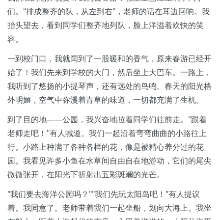
们。"排成整齐的队，从左到右"，老师的话在耳边回响。我
抬头望去，看到同学们整齐地列队，脸上洋溢着欢快的笑
容。
一到校门口，我就闻到了一股暖和的香气，原来春游已经开
始了！我们先来到学校的大门，然后坐上大巴车。一路上，
我听到了悠扬的小提琴声，还有远处的鸟鸣。春天的阳光格
外明媚，空气中弥漫着青草的味道，一切都充满了生机。
到了目的地——公园，我兴奋地拉着同学们往前走。"跟着
老师走吧！"有人喊道。我们一起沿着弯弯曲曲的小路往上
行。小路上种满了各种各样的花，像是被精心养分过的花
园。我看见许多小鱼在水草间自由自在地游动，它们的尾尖
微微张开，在阳光下折射出五彩斑斓的光芒。
"我们要去海洋公园吗？""我们先玩太阳岛吧！"有人提议
着。我同意了。老师带着我们一起坐船，划向大海上。我坐