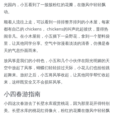
光园内，小五看到了一簇簇粉红的花瓣，在微风中轻轻飘
动。
顺着人流往上走，可以看到一排排整齐排列的小木屋，每家
都有自己的 chickens， chickens的叫声此起彼伏，显得热
闹非凡。在小木屋前，小五摘下一朵野花，拿到一个塑料袋
里，让其他同学分享。空气中弥漫着淡淡的清香，仿佛是春
天的气息扑面而来。
放风筝是我们的小特色，小五和几个小伙伴在阳光明媚的天
空中放起了风筝，蝴蝶们轻轻掠过天际，小花儿们也纷纷跳
起舞来。放好之后，小五将风筝收起，让其他同学帮忙收起
来，这样既安全又不会损坏风筝。
小四春游指南
小四这次春游去了长壁水库观赏桃花，因为那里花开得特别
美。长壁水库的桃花红得像火，粉红的花瓣在微风中轻轻飘