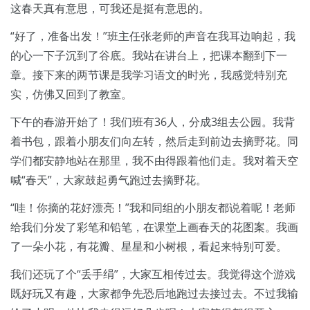
这春天真有意思，可我还是挺有意思的。
“好了，准备出发！”班主任张老师的声音在我耳边响起，我
的心一下子沉到了谷底。我站在讲台上，把课本翻到下一
章。接下来的两节课是我学习语文的时光，我感觉特别充
实，仿佛又回到了教室。
下午的春游开始了！我们班有36人，分成3组去公园。我背
着书包，跟着小朋友们向左转，然后走到前边去摘野花。同
学们都安静地站在那里，我不由得跟着他们走。我对着天空
喊“春天”，大家鼓起勇气跑过去摘野花。
“哇！你摘的花好漂亮！”我和同组的小朋友都说着呢！老师
给我们分发了彩笔和铅笔，在课堂上画春天的花图案。我画
了一朵小花，有花瓣、星星和小树根，看起来特别可爱。
我们还玩了个“丢手绢”，大家互相传过去。我觉得这个游戏
既好玩又有趣，大家都争先恐后地跑过去接过去。不过我输