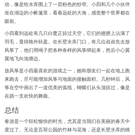
动，像是给水库围上了一层粉色的纱帘。小四和几个小伙伴
坐在湖边的小帐篷里，看着远处的大海，感觉整个世界都在
眼前。
小四看到远处有几只白鹭正掠过天空，它们的翅膀上沾满了
羽毛，显得格外轻盈。在长壁水库门口，有几位叔叔先去放
风筝了，他们用绳子把各种各样的风筝绑起来，然后小心翼
翼地飞向池塘边。
放风筝是小四最喜欢的游戏之一，她和朋友们一起在地上跑
来跑去，尽可能增加风筝与地面的接触面积。几秒钟后，风
筝在空中画出了一道优美的弧线，蝴蝶们从头顶掠过，像是
在跳一支欢快的舞曲。
总结
春游是一个轻松愉快的时光，尤其是当我们在美丽的春天中
度过了。无论是百荷公园的竹林与花海，还是长壁水库的桃