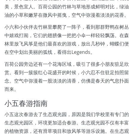
美，景色宜人。百荷公园的竹林与草地形成鲜明对比，绿油
油的小草和嫩芽在微风中摇曳，空气中弥漫着淡淡的花香。
小六和小伙伴去竹林里攀爬了一阵子，看到那群野鸭在树丛
中嬉戏打闹，它们的翅膀像一把把小伞一样轻轻飘荡。在森
林里放飞风筝是他们最喜欢的游戏，放出几秒钟，蝴蝶们便
在空中划出美丽的弧线，看得出Legends。
百荷公园旁边还有一个花海区域，吸引了很多小朋友驻足欣
赏。看到一簇簇红心花盛开的时候，小六忍不住驻足拍照留
念。空气中弥漫着一股淡淡的清香，仿佛是春天的气息扑面
而来。
小五春游指南
小五这次春游去了生态观光园，原因是我们学校里有专门的
生态观光园区，环境更加适合春游。生态观光园不仅有丰富
的植物资源，还有滑草项目和放风筝等游乐设施。在生态观