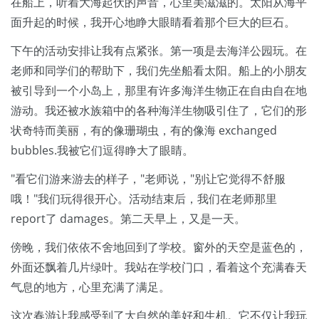
在船上，听着大海起伏的声音，心里美滋滋的。太阳从海平
面升起的时候，我开心地睁大眼睛看着那个巨大的巨石。
下午的活动安排让我有点紧张。第一项是去海洋公园玩。在
老师和同学们的帮助下，我们先坐船看太阳。船上的小朋友
被引导到一个小岛上，那里有许多海洋生物正在自由自在地
游动。我还被水族箱中的各种海洋生物吸引住了，它们的形
状奇特而美丽，有的像珊瑚虫，有的像海 exchanged
bubbles.我被它们逗得睁大了眼睛。
"看它们游来游去的样子，"老师说，"别让它觉得不舒服
哦！"我们玩得很开心。活动结束后，我们在老师那里
report了 damages。第二天早上，又是一天。
傍晚，我们依依不舍地回到了学校。窗外的天空是蓝色的，
外面还飘着几片绿叶。我站在学校门口，看着这个充满春天
气息的地方，心里充满了满足。
这次春游让我感受到了大自然的美好和生机。它不仅让我玩