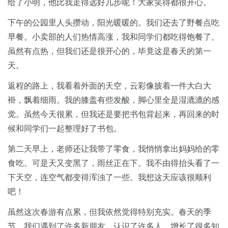
给了小明，他比我走得远好几步呢！大家笑得都很开心。
下午的公园里人头攒动，阳光暖暖的。我们还去了野餐点吃
早餐。小卖部的人们热情高涨，我和同学们都吃得饱餐了。
虽然有点热，但我们还是很开心的，毕竟这是春天的第一
天。
返程的路上，我看着外面的天空，云彩像披着一件大白大
褂，飘着细雨。我的膝盖有些发酸，脚心里全是湿漉漉的感
觉。虽然今天很累，但我还是要把书包背起来，再回来的时
候和同学们一起整理好了书包。
第二天早上，老师还让我带了零食，我悄悄拿出妈妈给的零
食吃。可是天又变黑了，雨丝正在下。我不由得抬头看了一
下天空，连空气都变得浑浊了一些。我想这天应该很顺利
吧！
虽然这次春游有点累，但我依然觉得特别充实。春天的季
节，我们遇到了许多新朋友，认识了许多人，增长了很多知