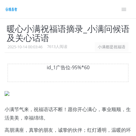
style> #wennei .showanswer{font-size: 14px;margin-
bottom: 10px} .g9{font-size: 14px;}
暖心小满祝福语摘录_小满问候语
及关心话语
7613人阅读
2025-10-14 00:03:46
小满都是祝福语
id_1广告位-95%*60
小满节气来，祝福语话不断！愿你开心满心，事业顺顺，生
活美美，幸福绵绵。
高朋满座，真挚的朋友，诚挚的伙伴；红灯通明，温暖的环