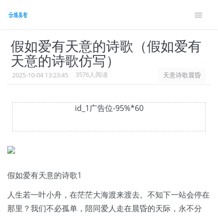
style> #wennei .showanswer{font-size: 14px;margin-
bottom: 10px} .g9{font-size: 14px;}
假如爱有天意的诗歌（假如爱有
天意的诗歌仿写）
3576人阅读
2025-10-04 13:23:45
天意诗歌晨昏
id_1广告位-95%*60
假如爱有天意的诗歌1
人生若一叶小舟，在茫茫大海渡来渡去。不知下一站会停在
那里？我们不必孤单，陪同爱人走在晨昏的天际，永不分