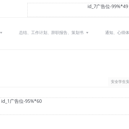
10px} .g9{font-size: 14px;}
id_7广告位-99%*49
总结、工作计划、辞职报告、策划书
通知、心得
安全学生
id_1广告位-95%*60