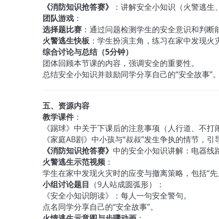
《消防知识抢答赛》
：讲解安全小知识（火警逃生
团队游戏
：
选择题比赛
：通过问题检测学生的安全意识和判断
火警逃生快板
：学生扮演主角，练习在家中发现火
综合讨论与总结（5分钟）
团体回顾本节课的内容，强调安全的重要性。
总结安全小知识并鼓励同学分享自己的“安全故事”
五、资源内容
教学课件
：
《踢球》中关于下课后的注意事项（人行道、不打
《家庭AB剧》中小孩与“叔叔”发生争执的情节，
《消防知识抢答赛》
中的安全小知识讲解：电器线
火警逃生示范视频
：
学生在家中发现火灾时的应变与撤离策略，包括“先见
小组讨论题目
（9人站成圆弧形）：
《安全小知识朗读》：每人一句安全警句。
点名同学分享自己的“安全故事”。
火情逃生示意图与步骤动画
：