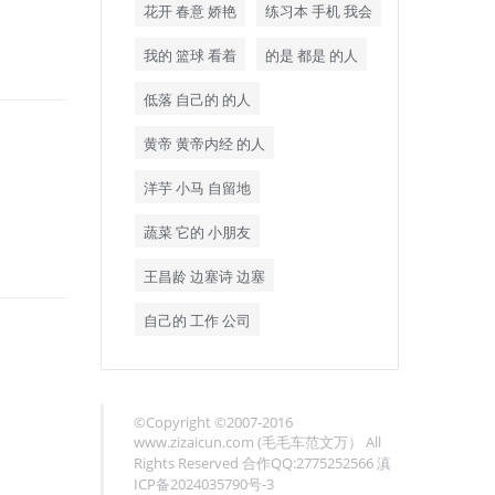
花开 春意 娇艳
练习本 手机 我会
我的 篮球 看着
的是 都是 的人
低落 自己的 的人
黄帝 黄帝内经 的人
洋芋 小马 自留地
蔬菜 它的 小朋友
王昌龄 边塞诗 边塞
自己的 工作 公司
©Copyright ©2007-2016
www.zizaicun.com (毛毛车范文万） All
Rights Reserved 合作QQ:2775252566 滇
ICP备2024035790号-3